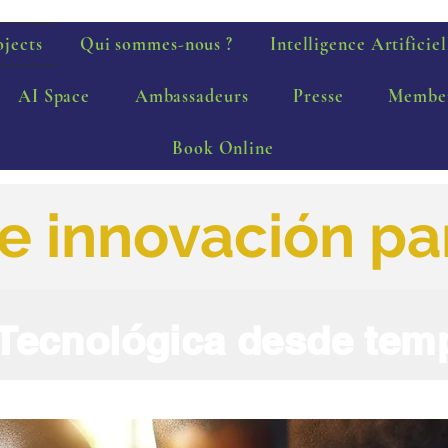
ojects
Qui sommes-nous ?
Intelligence Artificiel
AI Space
Ambassadeurs
Presse
Membe
Book Online
e innovación pa
Tecnológica desde tem