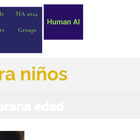
le
SIA 2024
rs
Groups
ra niños
prana edad