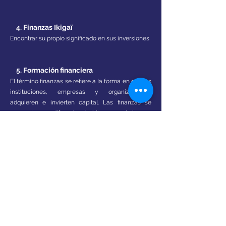
4. Finanzas Ikigaï
Encontrar su propio significado en sus inversiones
5. Formación financiera
El término finanzas se refiere a la forma en que las
instituciones, empresas y organizaciones
adquieren e invierten capital. Las finanzas se
encuentran en diferentes ámbitos como la banca,
la bolsa, la economía, pero también en los
presupuestos públicos.
Este entrenamiento te ayuda a orientarte mejor y
así actuar según tu ikiga.
i.