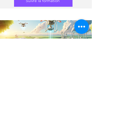
Suivre la formation
L'IA au Service de l'Agriculture
Rejoignez notre formation
révolutionnaire 'L'IA au Service de
l'Agriculture' pour explorer comment
l'intelligence artificielle transforme