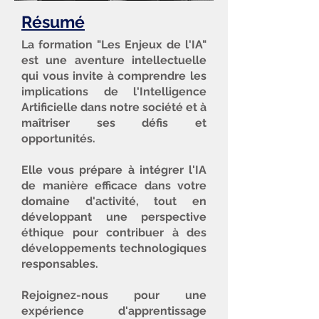
Résumé
La formation "Les Enjeux de l'IA"
est une aventure intellectuelle
qui vous invite à comprendre les
implications de l'Intelligence
Artificielle dans notre société et à
maîtriser ses défis et
Attention :
Ne donnez pas vos
opportunités.
accès à cette page à d'autres
Elle vous prépare à intégrer l'IA
personnes qui ne sont pas
de manière efficace dans votre
Ambassadeurs sous peine
domaine d'activité, tout en
d'exclusion.
développant une perspective
éthique pour contribuer à des
développements technologiques
responsables.
Rejoignez-nous pour une
expérience d'apprentissage