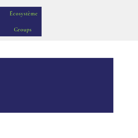
Écosystème
Groups
ue de