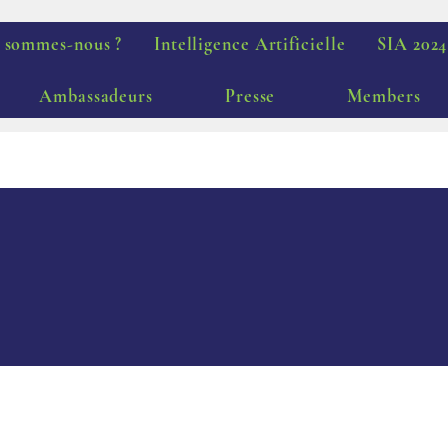
 sommes-nous ?
Intelligence Artificielle
SIA 2024
Ambassadeurs
Presse
Members
ions légales et Politiq
Confidentialité